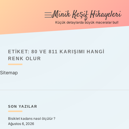
Minik Keşif Hikayeleri
menüyü
aç
Küçük detaylarda büyük maceralar bul!
Anasayfa
Gizlilik Politikası
ETIKET:
80 VE 811 KARIŞIMI HANGI
Yasal Uyarı
RENK OLUR
Sitemap
Hakkımızda
SIDEBAR
SON YAZILAR
Bisiklet kadans nasıl ölçülür ?
Ağustos 6, 2026