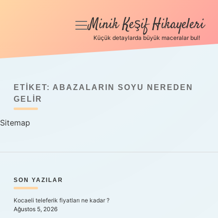
Minik Keşif Hikayeleri
menüyü
aç
Küçük detaylarda büyük maceralar bul!
Anasayfa
Gizlilik Politikası
ETIKET:
ABAZALARIN SOYU NEREDEN
Yasal Uyarı
GELIR
Sitemap
Hakkımızda
SIDEBAR
SON YAZILAR
Kocaeli teleferik fiyatları ne kadar ?
Ağustos 5, 2026