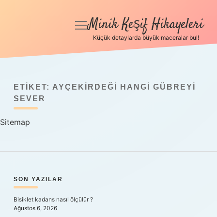
Minik Keşif Hikayeleri
menüyü
aç
Küçük detaylarda büyük maceralar bul!
Anasayfa
Gizlilik Politikası
ETIKET:
AYÇEKIRDEĞI HANGI GÜBREYI
Yasal Uyarı
SEVER
Sitemap
Hakkımızda
SIDEBAR
SON YAZILAR
Bisiklet kadans nasıl ölçülür ?
Ağustos 6, 2026