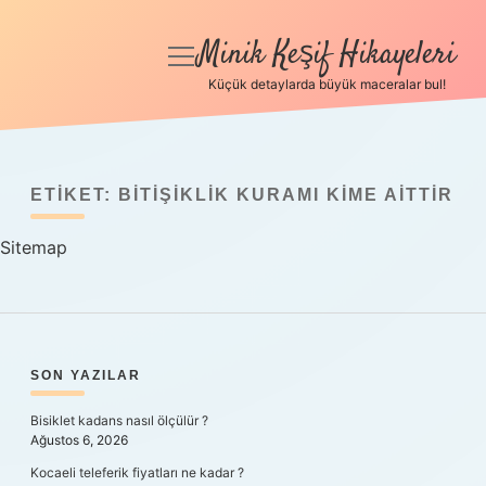
Minik Keşif Hikayeleri
menüyü
aç
Küçük detaylarda büyük maceralar bul!
Anasayfa
Gizlilik Politikası
ETIKET:
BITIŞIKLIK KURAMI KIME AITTIR
Yasal Uyarı
Sitemap
Hakkımızda
SIDEBAR
SON YAZILAR
Bisiklet kadans nasıl ölçülür ?
Ağustos 6, 2026
Kocaeli teleferik fiyatları ne kadar ?