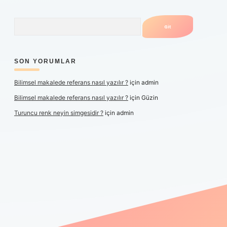
Arama
SON YORUMLAR
Bilimsel makalede referans nasıl yazılır ?
için
admin
Bilimsel makalede referans nasıl yazılır ?
için
Güzin
Turuncu renk neyin simgesidir ?
için
admin
per yeni giriş