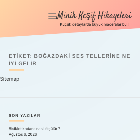
Minik Keşif Hikayeleri
menüyü
aç
Küçük detaylarda büyük maceralar bul!
Anasayfa
Gizlilik Politikası
ETIKET:
BOĞAZDAKI SES TELLERINE NE
Yasal Uyarı
IYI GELIR
Sitemap
Hakkımızda
SIDEBAR
SON YAZILAR
Bisiklet kadans nasıl ölçülür ?
Ağustos 6, 2026