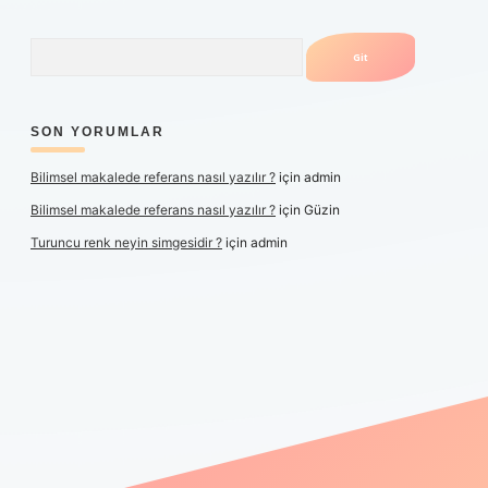
Arama
SON YORUMLAR
Bilimsel makalede referans nasıl yazılır ?
için
admin
Bilimsel makalede referans nasıl yazılır ?
için
Güzin
Turuncu renk neyin simgesidir ?
için
admin
er yeni giriş