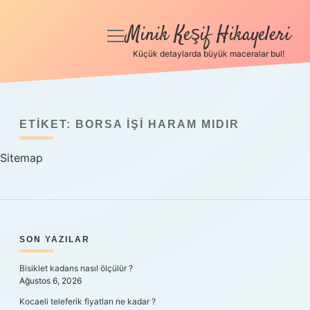
Minik Keşif Hikayeleri
menüyü
aç
Küçük detaylarda büyük maceralar bul!
Anasayfa
Gizlilik Politikası
ETIKET:
BORSA IŞI HARAM MIDIR
Yasal Uyarı
Sitemap
Hakkımızda
SIDEBAR
SON YAZILAR
Bisiklet kadans nasıl ölçülür ?
Ağustos 6, 2026
Kocaeli teleferik fiyatları ne kadar ?