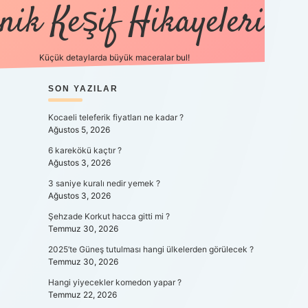
nik Keşif Hikayeleri
Küçük detaylarda büyük maceralar bul!
SIDEBAR
SON YAZILAR
betexper yeni gi
Kocaeli teleferik fiyatları ne kadar ?
Ağustos 5, 2026
6 karekökü kaçtır ?
Ağustos 3, 2026
3 saniye kuralı nedir yemek ?
Ağustos 3, 2026
Şehzade Korkut hacca gitti mi ?
Temmuz 30, 2026
2025’te Güneş tutulması hangi ülkelerden görülecek ?
Temmuz 30, 2026
Hangi yiyecekler komedon yapar ?
Temmuz 22, 2026