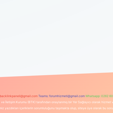
backlinkpaneli@gmail.com
Teams:
forumhizmeti@gmail.com
Whatsapp: 0262 60
i ve İletişim Kurumu (BTK) tarafından onaylanmış bir Yer Sağlayıcı olarak hizmet v
azdıkları içeriklerin sorumluluğunu taşımakta olup, siteye üye olarak bu sorumlul