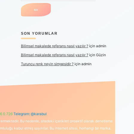
SON YORUMLAR
Bilimsel makalede referans nasıl yazılır ?
için
admin
Bilimsel makalede referans nasıl yazılır ?
için
Güzin
Turuncu renk neyin simgesidir ?
için
admin
6 0 726
Telegram: @karabul
ermektedir. Bu nedenle, sitedeki içerikleri proaktif olarak denetleme
uğu kabul etmiş sayılırlar. Bu internet sitesi, herhangi bir marka,