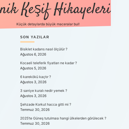
nik Keşif Hikayeleri
Küçük detaylarda büyük maceralar bul!
SIDEBAR
SON YAZILAR
betexper yeni gi
Bisiklet kadans nasıl ölçülür ?
Ağustos 6, 2026
Kocaeli teleferik fiyatları ne kadar ?
Ağustos 5, 2026
6 karekökü kaçtır ?
Ağustos 3, 2026
3 saniye kuralı nedir yemek ?
Ağustos 3, 2026
Şehzade Korkut hacca gitti mi ?
Temmuz 30, 2026
2025’te Güneş tutulması hangi ülkelerden görülecek ?
Temmuz 30, 2026