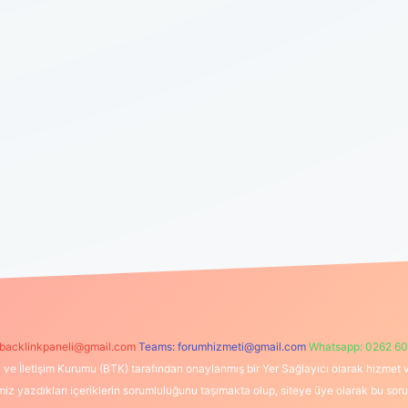
backlinkpaneli@gmail.com
Teams:
forumhizmeti@gmail.com
Whatsapp: 0262 60
i ve İletişim Kurumu (BTK) tarafından onaylanmış bir Yer Sağlayıcı olarak hizmet v
azdıkları içeriklerin sorumluluğunu taşımakta olup, siteye üye olarak bu sorumlul