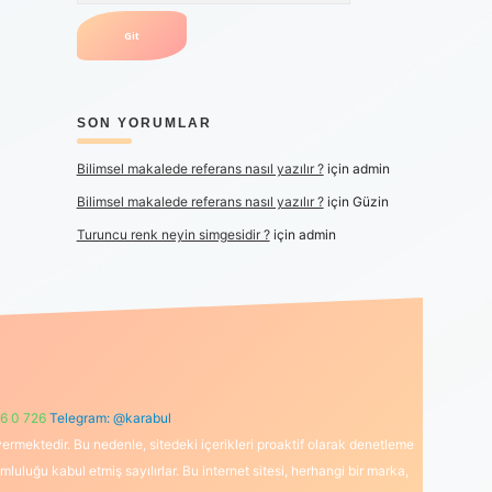
SON YORUMLAR
Bilimsel makalede referans nasıl yazılır ?
için
admin
Bilimsel makalede referans nasıl yazılır ?
için
Güzin
Turuncu renk neyin simgesidir ?
için
admin
6 0 726
Telegram: @karabul
ermektedir. Bu nedenle, sitedeki içerikleri proaktif olarak denetleme
uğu kabul etmiş sayılırlar. Bu internet sitesi, herhangi bir marka,