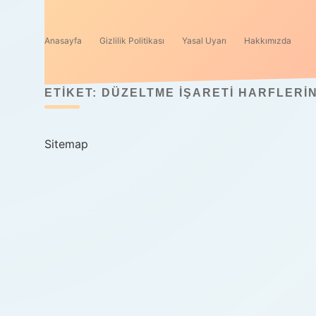
Anasayfa
Gizlilik Politikası
Yasal Uyarı
Hakkımızda
ETIKET:
DÜZELTME IŞARETI HARFLERI
Sitemap