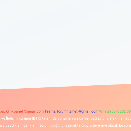
backlinkpaneli@gmail.com
Teams:
forumhizmeti@gmail.com
Whatsapp: 0262 60
i ve İletişim Kurumu (BTK) tarafından onaylanmış bir Yer Sağlayıcı olarak hizmet v
azdıkları içeriklerin sorumluluğunu taşımakta olup, siteye üye olarak bu sorumlul