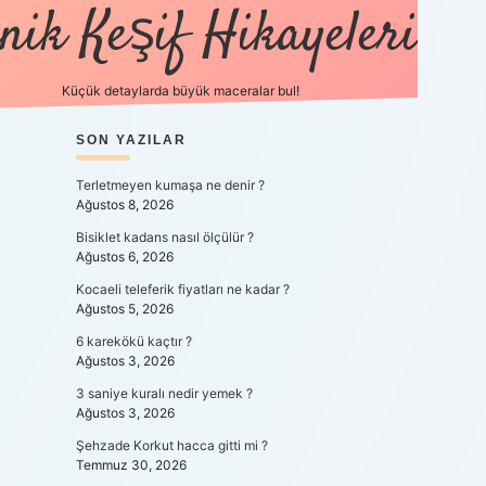
nik Keşif Hikayeleri
Küçük detaylarda büyük maceralar bul!
SIDEBAR
SON YAZILAR
betexper yeni gi
Terletmeyen kumaşa ne denir ?
Ağustos 8, 2026
Bisiklet kadans nasıl ölçülür ?
Ağustos 6, 2026
Kocaeli teleferik fiyatları ne kadar ?
Ağustos 5, 2026
6 karekökü kaçtır ?
Ağustos 3, 2026
3 saniye kuralı nedir yemek ?
Ağustos 3, 2026
Şehzade Korkut hacca gitti mi ?
Temmuz 30, 2026