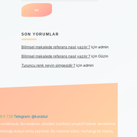
SON YORUMLAR
Bilimsel makalede referans nasıl yazılır ?
için
admin
Bilimsel makalede referans nasıl yazılır ?
için
Güzin
Turuncu renk neyin simgesidir ?
için
admin
6 0 726
Telegram: @karabul
ermektedir. Bu nedenle, sitedeki içerikleri proaktif olarak denetleme
uğu kabul etmiş sayılırlar. Bu internet sitesi, herhangi bir marka,