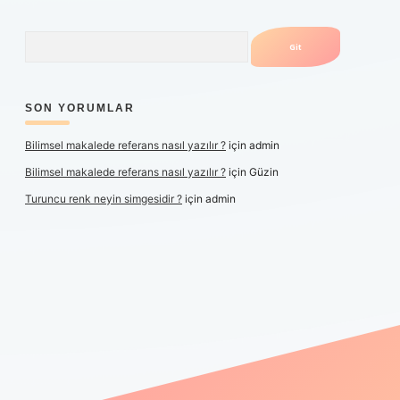
Arama
SON YORUMLAR
Bilimsel makalede referans nasıl yazılır ?
için
admin
Bilimsel makalede referans nasıl yazılır ?
için
Güzin
Turuncu renk neyin simgesidir ?
için
admin
er yeni giriş