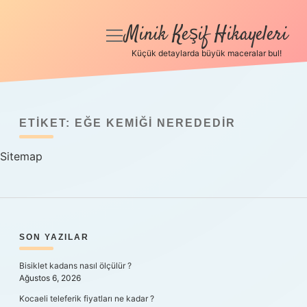
Minik Keşif Hikayeleri
menüyü
aç
Küçük detaylarda büyük maceralar bul!
Anasayfa
Gizlilik Politikası
ETIKET:
EĞE KEMIĞI NEREDEDIR
Yasal Uyarı
Sitemap
Hakkımızda
SIDEBAR
SON YAZILAR
Bisiklet kadans nasıl ölçülür ?
Ağustos 6, 2026
Kocaeli teleferik fiyatları ne kadar ?