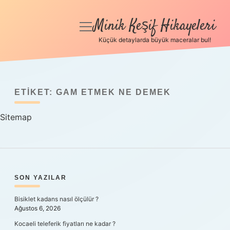
Minik Keşif Hikayeleri
menüyü
aç
Küçük detaylarda büyük maceralar bul!
Anasayfa
Gizlilik Politikası
ETIKET:
GAM ETMEK NE DEMEK
Yasal Uyarı
Sitemap
Hakkımızda
SIDEBAR
SON YAZILAR
Bisiklet kadans nasıl ölçülür ?
Ağustos 6, 2026
Kocaeli teleferik fiyatları ne kadar ?