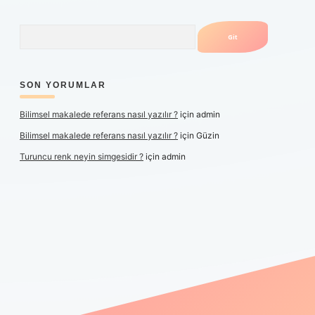
Arama
SON YORUMLAR
Bilimsel makalede referans nasıl yazılır ?
için
admin
Bilimsel makalede referans nasıl yazılır ?
için
Güzin
Turuncu renk neyin simgesidir ?
için
admin
exper yeni giriş