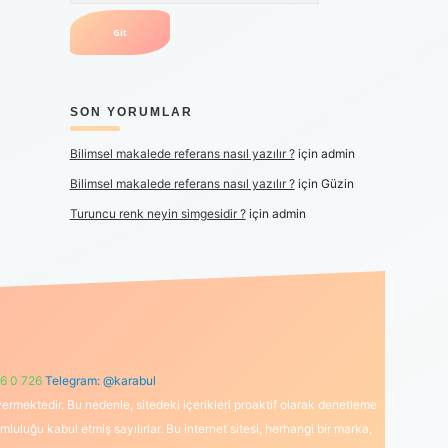
SON YORUMLAR
Bilimsel makalede referans nasıl yazılır ?
için
admin
Bilimsel makalede referans nasıl yazılır ?
için
Güzin
Turuncu renk neyin simgesidir ?
için
admin
6 0 726
Telegram: @karabul
ermektedir. Bu nedenle, sitedeki içerikleri proaktif olarak denetleme
uğu kabul etmiş sayılırlar. Bu internet sitesi, herhangi bir marka,