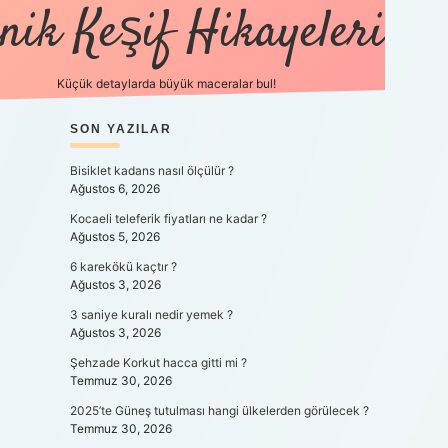
nik Keşif Hikayeleri
Küçük detaylarda büyük maceralar bul!
SIDEBAR
SON YAZILAR
betexper yeni 
Bisiklet kadans nasıl ölçülür ?
Ağustos 6, 2026
Kocaeli teleferik fiyatları ne kadar ?
Ağustos 5, 2026
6 karekökü kaçtır ?
Ağustos 3, 2026
3 saniye kuralı nedir yemek ?
Ağustos 3, 2026
Şehzade Korkut hacca gitti mi ?
Temmuz 30, 2026
2025’te Güneş tutulması hangi ülkelerden görülecek ?
Temmuz 30, 2026