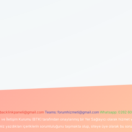
backlinkpaneli@gmail.com
Teams:
forumhizmeti@gmail.com
Whatsapp: 0262 60
i ve İletişim Kurumu (BTK) tarafından onaylanmış bir Yer Sağlayıcı olarak hizmet v
azdıkları içeriklerin sorumluluğunu taşımakta olup, siteye üye olarak bu sorumlul