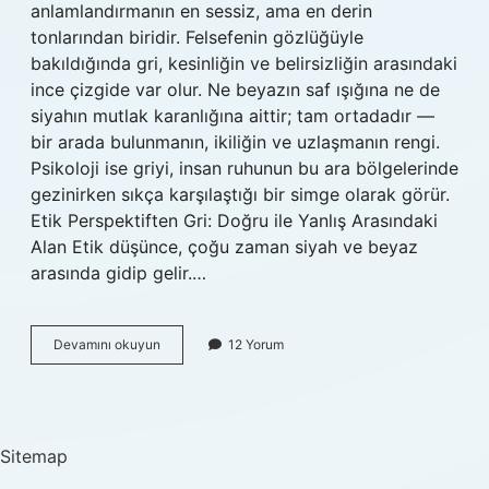
anlamlandırmanın en sessiz, ama en derin
tonlarından biridir. Felsefenin gözlüğüyle
bakıldığında gri, kesinliğin ve belirsizliğin arasındaki
ince çizgide var olur. Ne beyazın saf ışığına ne de
siyahın mutlak karanlığına aittir; tam ortadadır —
bir arada bulunmanın, ikiliğin ve uzlaşmanın rengi.
Psikoloji ise griyi, insan ruhunun bu ara bölgelerinde
gezinirken sıkça karşılaştığı bir simge olarak görür.
Etik Perspektiften Gri: Doğru ile Yanlış Arasındaki
Alan Etik düşünce, çoğu zaman siyah ve beyaz
arasında gidip gelir.…
Psikolojide
Devamını okuyun
12 Yorum
gri
renk
ne
anlama
gelir
Sitemap
?