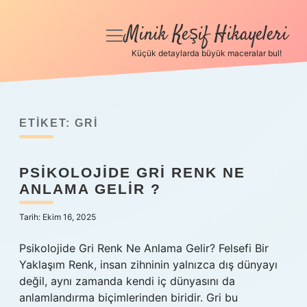
Minik Keşif Hikayeleri
menüyü
aç
Küçük detaylarda büyük maceralar bul!
Anasayfa
Gizlilik Politikası
ETIKET:
GRI
Yasal Uyarı
PSIKOLOJIDE GRI RENK NE
Hakkımızda
ANLAMA GELIR ?
Tarih: Ekim 16, 2025
Psikolojide Gri Renk Ne Anlama Gelir? Felsefi Bir
Yaklaşım Renk, insan zihninin yalnızca dış dünyayı
değil, aynı zamanda kendi iç dünyasını da
anlamlandırma biçimlerinden biridir. Gri bu