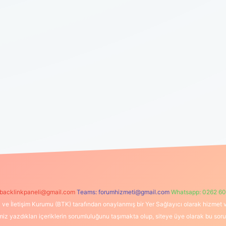
backlinkpaneli@gmail.com
Teams:
forumhizmeti@gmail.com
Whatsapp: 0262 60
i ve İletişim Kurumu (BTK) tarafından onaylanmış bir Yer Sağlayıcı olarak hizmet v
azdıkları içeriklerin sorumluluğunu taşımakta olup, siteye üye olarak bu sorumlul