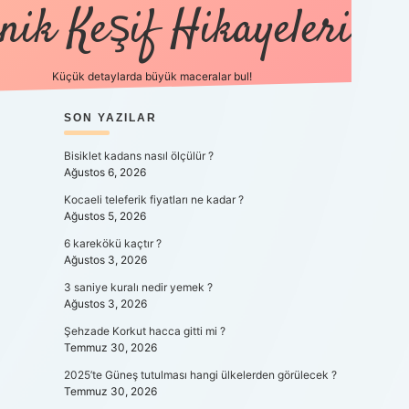
nik Keşif Hikayeleri
Küçük detaylarda büyük maceralar bul!
SIDEBAR
SON YAZILAR
betexper yeni gi
Bisiklet kadans nasıl ölçülür ?
Ağustos 6, 2026
Kocaeli teleferik fiyatları ne kadar ?
Ağustos 5, 2026
6 karekökü kaçtır ?
Ağustos 3, 2026
3 saniye kuralı nedir yemek ?
Ağustos 3, 2026
Şehzade Korkut hacca gitti mi ?
Temmuz 30, 2026
2025’te Güneş tutulması hangi ülkelerden görülecek ?
Temmuz 30, 2026