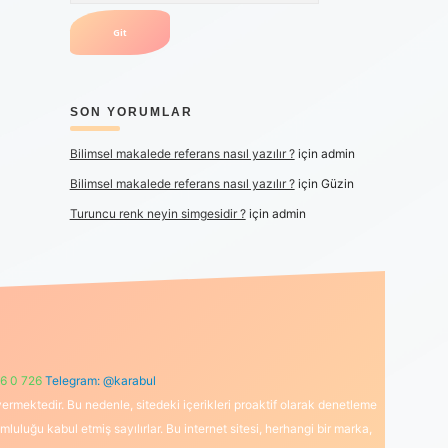
SON YORUMLAR
Bilimsel makalede referans nasıl yazılır ?
için
admin
Bilimsel makalede referans nasıl yazılır ?
için
Güzin
Turuncu renk neyin simgesidir ?
için
admin
6 0 726
Telegram: @karabul
ermektedir. Bu nedenle, sitedeki içerikleri proaktif olarak denetleme
uğu kabul etmiş sayılırlar. Bu internet sitesi, herhangi bir marka,