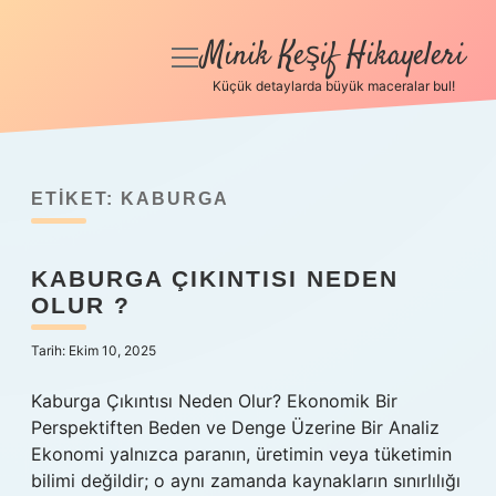
Minik Keşif Hikayeleri
menüyü
aç
Küçük detaylarda büyük maceralar bul!
Anasayfa
Gizlilik Politikası
ETIKET:
KABURGA
Yasal Uyarı
KABURGA ÇIKINTISI NEDEN
Hakkımızda
OLUR ?
Tarih: Ekim 10, 2025
Kaburga Çıkıntısı Neden Olur? Ekonomik Bir
Perspektiften Beden ve Denge Üzerine Bir Analiz
Ekonomi yalnızca paranın, üretimin veya tüketimin
bilimi değildir; o aynı zamanda kaynakların sınırlılığı