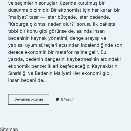
ve seçimlerin sonuçları üzerine kurulmuş bir
düşünme biçimidir. Bir ekonomist için her karar, bir
“maliyet” taşır — ister bütçede, ister bedende.
“Kaburga çıkıntısı neden olur?” sorusu ilk bakışta
tıbbi bir konu gibi görünse de, aslında insan
bedeninin kaynak yönetimi, denge arayışı ve
yapısal uyum süreçleri açısından incelendiğinde son
derece ekonomik bir metafor haline gelir. Bu
yazıda, bedenin dengesini kaybetmesinin ardındaki
ekonomik benzerlikleri keşfedeceğiz. Kaynakların
Sınırlılığı ve Bedenin Maliyeti Her ekonomi gibi,
insan bedeni de…
Kaburga
Devamını okuyun
8 Yorum
çıkıntısı
neden
olur
?
Sitemap