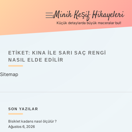
Minik Keşif Hikayeleri
menüyü
aç
Küçük detaylarda büyük maceralar bul!
Anasayfa
Gizlilik Politikası
ETIKET:
KINA ILE SARI SAÇ RENGI
Yasal Uyarı
NASIL ELDE EDILIR
Sitemap
Hakkımızda
SIDEBAR
SON YAZILAR
Bisiklet kadans nasıl ölçülür ?
Ağustos 6, 2026