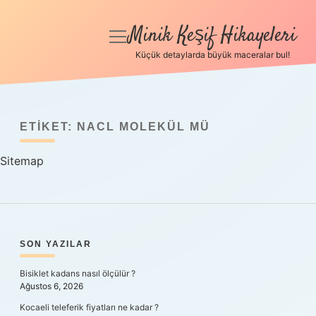
Minik Keşif Hikayeleri
menüyü
aç
Küçük detaylarda büyük maceralar bul!
Anasayfa
Gizlilik Politikası
ETIKET:
NACL MOLEKÜL MÜ
Yasal Uyarı
Sitemap
Hakkımızda
SIDEBAR
SON YAZILAR
Bisiklet kadans nasıl ölçülür ?
Ağustos 6, 2026
Kocaeli teleferik fiyatları ne kadar ?