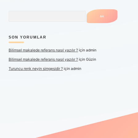
Arama
SON YORUMLAR
Bilimsel makalede referans nasıl yazılır ?
için
admin
Bilimsel makalede referans nasıl yazılır ?
için
Güzin
Turuncu renk neyin simgesidir ?
için
admin
er yeni giriş