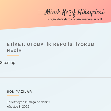
Minik Keşif Hikayeleri
menüyü
aç
Küçük detaylarda büyük maceralar bul!
Anasayfa
Gizlilik Politikası
ETIKET:
OTOMATIK REPO ISTIYORUM
Yasal Uyarı
NEDIR
Sitemap
Hakkımızda
SIDEBAR
SON YAZILAR
Terletmeyen kumaşa ne denir ?
Ağustos 8, 2026