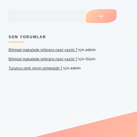
Arama
SON YORUMLAR
Bilimsel makalede referans nasıl yazılır ?
için
admin
Bilimsel makalede referans nasıl yazılır ?
için
Güzin
Turuncu renk neyin simgesidir ?
için
admin
er yeni giriş