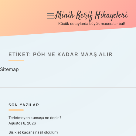
Minik Keşif Hikayeleri
menüyü
aç
Küçük detaylarda büyük maceralar bul!
Anasayfa
Gizlilik Politikası
ETIKET:
PÖH NE KADAR MAAŞ ALIR
Yasal Uyarı
Sitemap
Hakkımızda
SIDEBAR
SON YAZILAR
Terletmeyen kumaşa ne denir ?
Ağustos 8, 2026
Bisiklet kadans nasıl ölçülür ?