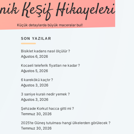
nik Keşif Hikayeleri
Küçük detaylarda büyük maceralar bul!
SIDEBAR
SON YAZILAR
betexper yeni giri
Bisiklet kadans nasıl ölçülür ?
Ağustos 6, 2026
Kocaeli teleferik fiyatları ne kadar ?
Ağustos 5, 2026
6 karekökü kaçtır ?
Ağustos 3, 2026
3 saniye kuralı nedir yemek ?
Ağustos 3, 2026
Şehzade Korkut hacca gitti mi ?
Temmuz 30, 2026
2025’te Güneş tutulması hangi ülkelerden görülecek ?
Temmuz 30, 2026