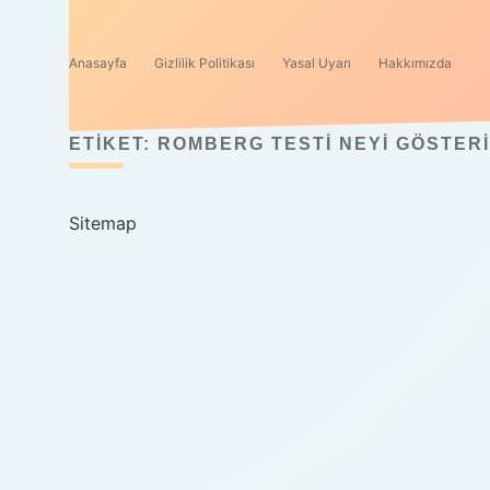
Anasayfa
Gizlilik Politikası
Yasal Uyarı
Hakkımızda
ETIKET:
ROMBERG TESTI NEYI GÖSTER
Sitemap