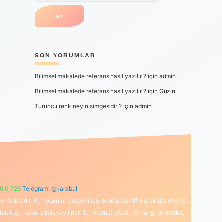
SON YORUMLAR
Bilimsel makalede referans nasıl yazılır ?
için
admin
Bilimsel makalede referans nasıl yazılır ?
için
Güzin
Turuncu renk neyin simgesidir ?
için
admin
6 0 726
Telegram: @karabul
ermektedir. Bu nedenle, sitedeki içerikleri proaktif olarak denetleme
uğu kabul etmiş sayılırlar. Bu internet sitesi, herhangi bir marka,