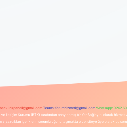
backlinkpaneli@gmail.com
Teams:
forumhizmeti@gmail.com
Whatsapp: 0262 60
i ve İletişim Kurumu (BTK) tarafından onaylanmış bir Yer Sağlayıcı olarak hizmet v
azdıkları içeriklerin sorumluluğunu taşımakta olup, siteye üye olarak bu sorumlul