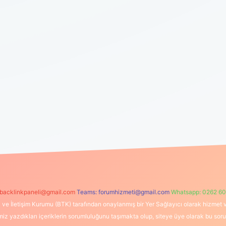
backlinkpaneli@gmail.com
Teams:
forumhizmeti@gmail.com
Whatsapp: 0262 60
i ve İletişim Kurumu (BTK) tarafından onaylanmış bir Yer Sağlayıcı olarak hizmet v
azdıkları içeriklerin sorumluluğunu taşımakta olup, siteye üye olarak bu sorumlul