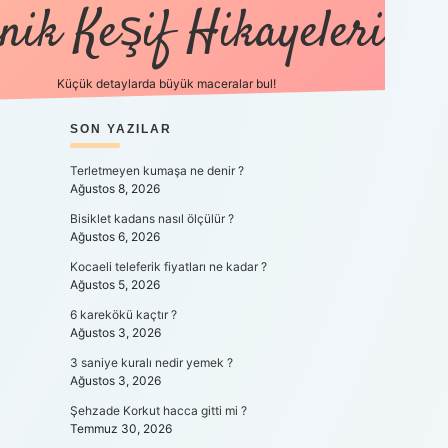
nik Keşif Hikayeleri
Küçük detaylarda büyük maceralar bul!
SIDEBAR
SON YAZILAR
betexper yeni gi
Terletmeyen kumaşa ne denir ?
Ağustos 8, 2026
Bisiklet kadans nasıl ölçülür ?
Ağustos 6, 2026
Kocaeli teleferik fiyatları ne kadar ?
Ağustos 5, 2026
6 karekökü kaçtır ?
Ağustos 3, 2026
3 saniye kuralı nedir yemek ?
Ağustos 3, 2026
Şehzade Korkut hacca gitti mi ?
Temmuz 30, 2026