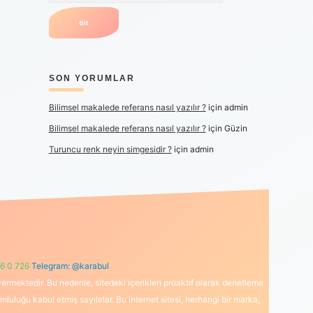
SON YORUMLAR
Bilimsel makalede referans nasıl yazılır ?
için
admin
Bilimsel makalede referans nasıl yazılır ?
için
Güzin
Turuncu renk neyin simgesidir ?
için
admin
6 0 726
Telegram: @karabul
ermektedir. Bu nedenle, sitedeki içerikleri proaktif olarak denetleme
uğu kabul etmiş sayılırlar. Bu internet sitesi, herhangi bir marka,