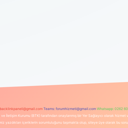
backlinkpaneli@gmail.com
Teams:
forumhizmeti@gmail.com
Whatsapp: 0262 60
i ve İletişim Kurumu (BTK) tarafından onaylanmış bir Yer Sağlayıcı olarak hizmet v
azdıkları içeriklerin sorumluluğunu taşımakta olup, siteye üye olarak bu sorumlul