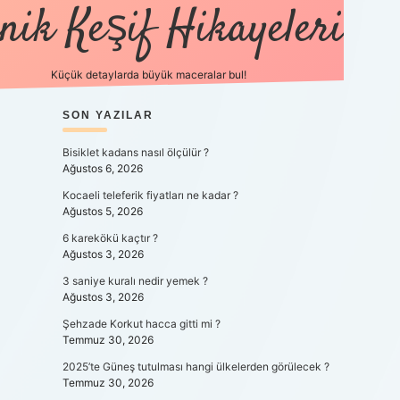
nik Keşif Hikayeleri
Küçük detaylarda büyük maceralar bul!
SIDEBAR
SON YAZILAR
betexper yeni gi
Bisiklet kadans nasıl ölçülür ?
Ağustos 6, 2026
Kocaeli teleferik fiyatları ne kadar ?
Ağustos 5, 2026
6 karekökü kaçtır ?
Ağustos 3, 2026
3 saniye kuralı nedir yemek ?
Ağustos 3, 2026
Şehzade Korkut hacca gitti mi ?
Temmuz 30, 2026
2025’te Güneş tutulması hangi ülkelerden görülecek ?
Temmuz 30, 2026