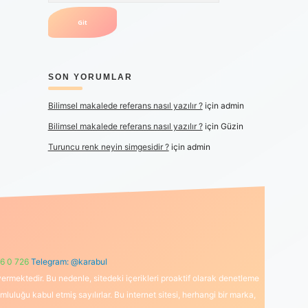
SON YORUMLAR
Bilimsel makalede referans nasıl yazılır ?
için
admin
Bilimsel makalede referans nasıl yazılır ?
için
Güzin
Turuncu renk neyin simgesidir ?
için
admin
6 0 726
Telegram: @karabul
ermektedir. Bu nedenle, sitedeki içerikleri proaktif olarak denetleme
uğu kabul etmiş sayılırlar. Bu internet sitesi, herhangi bir marka,