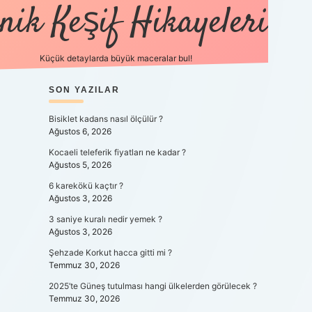
nik Keşif Hikayeleri
Küçük detaylarda büyük maceralar bul!
SIDEBAR
SON YAZILAR
betexper yeni gi
Bisiklet kadans nasıl ölçülür ?
Ağustos 6, 2026
Kocaeli teleferik fiyatları ne kadar ?
Ağustos 5, 2026
6 karekökü kaçtır ?
Ağustos 3, 2026
3 saniye kuralı nedir yemek ?
Ağustos 3, 2026
Şehzade Korkut hacca gitti mi ?
Temmuz 30, 2026
2025’te Güneş tutulması hangi ülkelerden görülecek ?
Temmuz 30, 2026