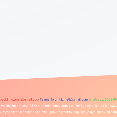
backlinkpaneli@gmail.com
Teams:
forumhizmeti@gmail.com
Whatsapp: 0262 60
i ve İletişim Kurumu (BTK) tarafından onaylanmış bir Yer Sağlayıcı olarak hizmet v
azdıkları içeriklerin sorumluluğunu taşımakta olup, siteye üye olarak bu sorumlul