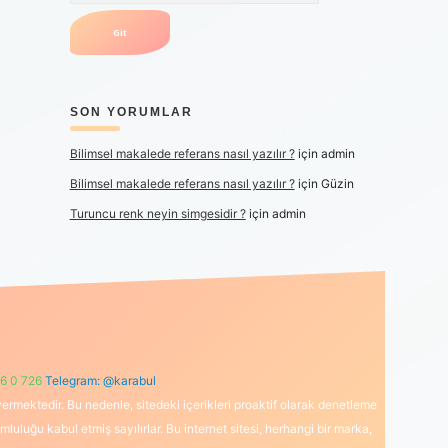
SON YORUMLAR
Bilimsel makalede referans nasıl yazılır ?
için
admin
Bilimsel makalede referans nasıl yazılır ?
için
Güzin
Turuncu renk neyin simgesidir ?
için
admin
6 0 726
Telegram: @karabul
ermektedir. Bu nedenle, sitedeki içerikleri proaktif olarak denetleme
uğu kabul etmiş sayılırlar. Bu internet sitesi, herhangi bir marka,