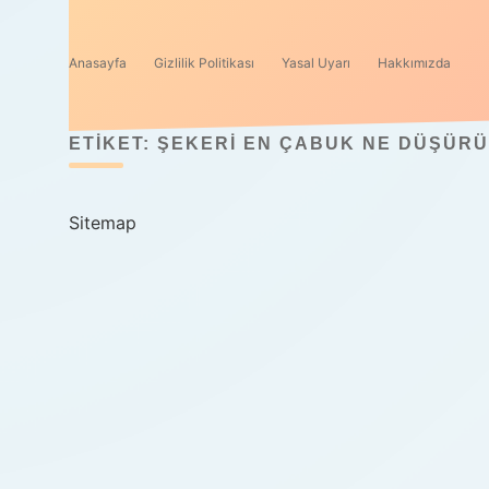
Anasayfa
Gizlilik Politikası
Yasal Uyarı
Hakkımızda
ETIKET:
ŞEKERI EN ÇABUK NE DÜŞÜR
Sitemap