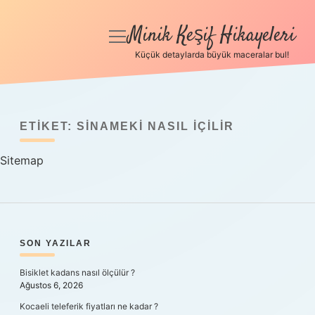
Minik Keşif Hikayeleri
menüyü
aç
Küçük detaylarda büyük maceralar bul!
Anasayfa
Gizlilik Politikası
ETIKET:
SINAMEKI NASIL IÇILIR
Yasal Uyarı
Sitemap
Hakkımızda
SIDEBAR
SON YAZILAR
Bisiklet kadans nasıl ölçülür ?
Ağustos 6, 2026
Kocaeli teleferik fiyatları ne kadar ?