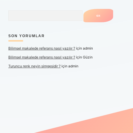
Arama
SON YORUMLAR
Bilimsel makalede referans nasıl yazılır ?
için
admin
Bilimsel makalede referans nasıl yazılır ?
için
Güzin
Turuncu renk neyin simgesidir ?
için
admin
er yeni giriş