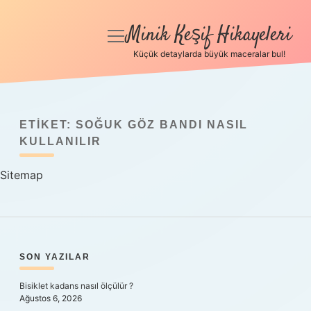
Minik Keşif Hikayeleri
menüyü
aç
Küçük detaylarda büyük maceralar bul!
Anasayfa
Gizlilik Politikası
ETIKET:
SOĞUK GÖZ BANDI NASIL
Yasal Uyarı
KULLANILIR
Sitemap
Hakkımızda
SIDEBAR
SON YAZILAR
Bisiklet kadans nasıl ölçülür ?
Ağustos 6, 2026