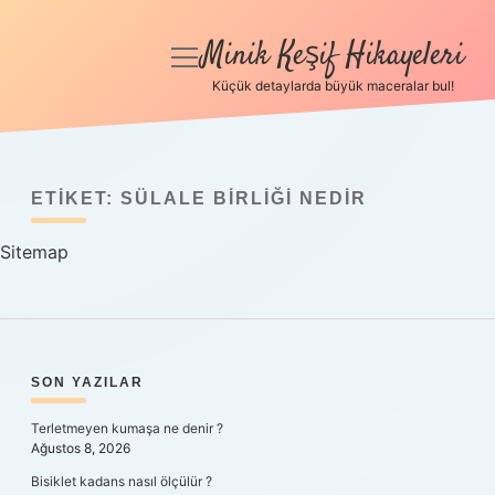
Minik Keşif Hikayeleri
menüyü
aç
Küçük detaylarda büyük maceralar bul!
Anasayfa
Gizlilik Politikası
ETIKET:
SÜLALE BIRLIĞI NEDIR
Yasal Uyarı
Sitemap
Hakkımızda
SIDEBAR
SON YAZILAR
Terletmeyen kumaşa ne denir ?
Ağustos 8, 2026
Bisiklet kadans nasıl ölçülür ?