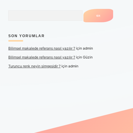
Arama
SON YORUMLAR
Bilimsel makalede referans nasıl yazılır ?
için
admin
Bilimsel makalede referans nasıl yazılır ?
için
Güzin
Turuncu renk neyin simgesidir ?
için
admin
er yeni giriş