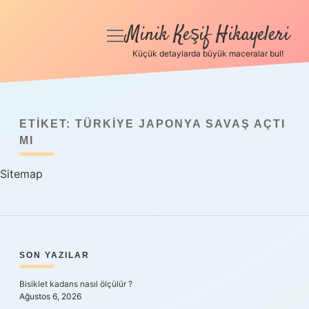
Minik Keşif Hikayeleri
menüyü
aç
Küçük detaylarda büyük maceralar bul!
Anasayfa
Gizlilik Politikası
ETIKET:
TÜRKIYE JAPONYA SAVAŞ AÇTI
Yasal Uyarı
MI
Sitemap
Hakkımızda
SIDEBAR
SON YAZILAR
Bisiklet kadans nasıl ölçülür ?
Ağustos 6, 2026