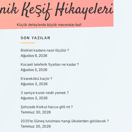
nik Keşif Hikayeleri
Küçük detaylarda büyük maceralar bul!
SIDEBAR
SON YAZILAR
betexper yeni giriş
Bisiklet kadans nasıl ölçülür ?
Ağustos 6, 2026
Kocaeli teleferik fiyatları ne kadar ?
Ağustos 5, 2026
6 karekökü kaçtır ?
Ağustos 3, 2026
3 saniye kuralı nedir yemek ?
Ağustos 3, 2026
Şehzade Korkut hacca gitti mi ?
Temmuz 30, 2026
2025’te Güneş tutulması hangi ülkelerden görülecek ?
Temmuz 30, 2026