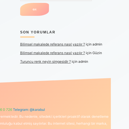
SON YORUMLAR
Bilimsel makalede referans nasıl yazılır ?
için
admin
Bilimsel makalede referans nasıl yazılır ?
için
Güzin
Turuncu renk neyin simgesidir ?
için
admin
6 0 726
Telegram: @karabul
ermektedir. Bu nedenle, sitedeki içerikleri proaktif olarak denetleme
uğu kabul etmiş sayılırlar. Bu internet sitesi, herhangi bir marka,