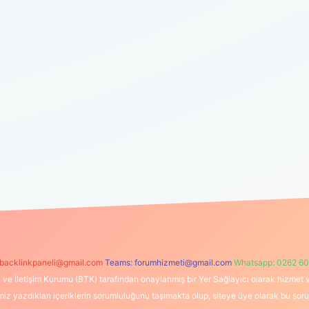
backlinkpaneli@gmail.com
Teams:
forumhizmeti@gmail.com
Whatsapp: 0262 60
i ve İletişim Kurumu (BTK) tarafından onaylanmış bir Yer Sağlayıcı olarak hizmet v
azdıkları içeriklerin sorumluluğunu taşımakta olup, siteye üye olarak bu sorumlul