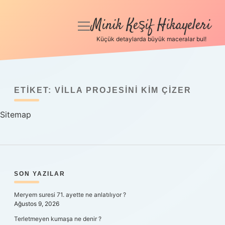
Minik Keşif Hikayeleri
menüyü
aç
Küçük detaylarda büyük maceralar bul!
Anasayfa
Gizlilik Politikası
ETIKET:
VILLA PROJESINI KIM ÇIZER
Yasal Uyarı
Sitemap
Hakkımızda
SIDEBAR
SON YAZILAR
Meryem suresi 71. ayette ne anlatılıyor ?
Ağustos 9, 2026
Terletmeyen kumaşa ne denir ?