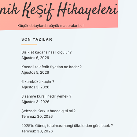
nik Keşif Hikayeleri
Küçük detaylarda büyük maceralar bul!
SIDEBAR
SON YAZILAR
betexper yeni gi
Bisiklet kadans nasıl ölçülür ?
Ağustos 6, 2026
Kocaeli teleferik fiyatları ne kadar ?
Ağustos 5, 2026
6 karekökü kaçtır ?
Ağustos 3, 2026
3 saniye kuralı nedir yemek ?
Ağustos 3, 2026
Şehzade Korkut hacca gitti mi ?
Temmuz 30, 2026
2025’te Güneş tutulması hangi ülkelerden görülecek ?
Temmuz 30, 2026