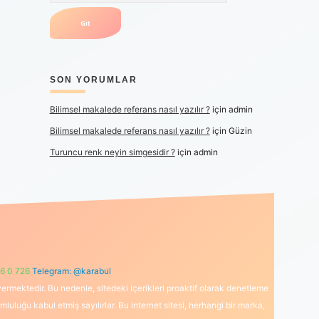
SON YORUMLAR
Bilimsel makalede referans nasıl yazılır ?
için
admin
Bilimsel makalede referans nasıl yazılır ?
için
Güzin
Turuncu renk neyin simgesidir ?
için
admin
6 0 726
Telegram: @karabul
ermektedir. Bu nedenle, sitedeki içerikleri proaktif olarak denetleme
uğu kabul etmiş sayılırlar. Bu internet sitesi, herhangi bir marka,