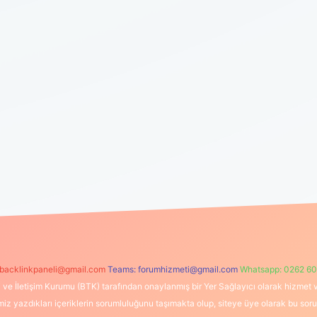
backlinkpaneli@gmail.com
Teams:
forumhizmeti@gmail.com
Whatsapp: 0262 60
i ve İletişim Kurumu (BTK) tarafından onaylanmış bir Yer Sağlayıcı olarak hizmet v
azdıkları içeriklerin sorumluluğunu taşımakta olup, siteye üye olarak bu sorumlul