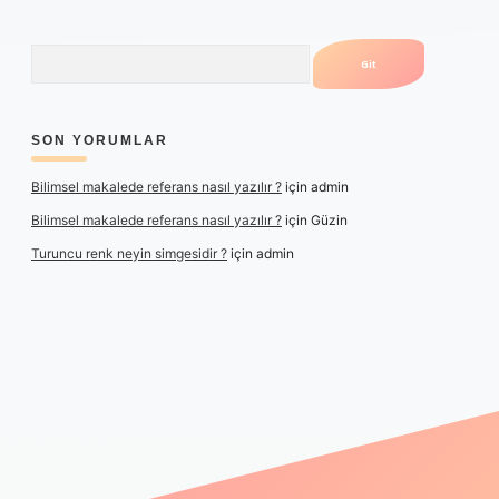
Arama
SON YORUMLAR
Bilimsel makalede referans nasıl yazılır ?
için
admin
Bilimsel makalede referans nasıl yazılır ?
için
Güzin
Turuncu renk neyin simgesidir ?
için
admin
er yeni giriş