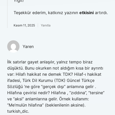
Yiğit!
Teşekkür ederim, katkınız yazının
etkisini
artırdı.
Kasım 11, 2025
Yanıtla
Yaren
İlk satırlar gayet anlaşılır, yalnız tempo biraz
düşüktü. Bunu okurken not aldığım kısa bir ayrıntı
var: Hilafı hakikat ne demek TDK? Hilaf-ı hakikat
ifadesi, Türk Dil Kurumu (TDK) Güncel Türkçe
Sözlüğü ‘ne göre “gerçek dışı” anlamına gelir .
Hilafına çevirisi nedir? Hilafına , “zıddına”, “tersine”
ve “aksi” anlamlarına gelir. Örnek kullanım:
“Me’mulün hilafına” (beklenilenin aksine).
turkish_dic.