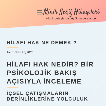
Minik Keşif Hikayeleri
menüyü
aç
Küçük detaylarda büyük maceralar bul!
Anasayfa
Gizlilik Politikası
HILAFI HAK NE DEMEK ?
Yasal Uyarı
Tarih: Ekim 25, 2025
Hakkımızda
HILAFI HAK NEDIR? BIR
PSIKOLOJIK BAKIŞ
AÇISIYLA İNCELEME
İÇSEL ÇATIŞMALARIN
DERINLIKLERINE YOLCULUK