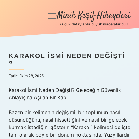
Minik Keşif Hikayeleri
menüyü
aç
Küçük detaylarda büyük maceralar bul!
Anasayfa
Gizlilik Politikası
KARAKOL ISMI NEDEN DEĞIŞTI
?
Yasal Uyarı
Tarih: Ekim 28, 2025
Hakkımızda
Karakol İsmi Neden Değişti? Geleceğin Güvenlik
Anlayışına Açılan Bir Kapı
Bazen bir kelimenin değişimi, bir toplumun nasıl
düşündüğünü, nasıl hissettiğini ve nasıl bir gelecek
kurmak istediğini gösterir. “Karakol” kelimesi de işte
tam olarak böyle bir dönüm noktasında. Yüzyıllardır