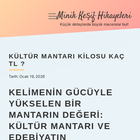
Minik Keşif Hikayeleri
menüyü
aç
Küçük detaylarda büyük maceralar bul!
Anasayfa
Gizlilik Politikası
KÜLTÜR MANTARI KILOSU KAÇ
TL ?
Yasal Uyarı
Tarih: Ocak 19, 2026
Hakkımızda
KELIMENIN GÜCÜYLE
YÜKSELEN BIR
MANTARIN DEĞERI:
KÜLTÜR MANTARI VE
EDEBIYATIN