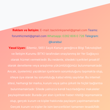
xper yeni giriş
Reklam ve İletişim:
E-mail:
backlinkpaneli@gmail.com
Teams:
forumhizmeti@gmail.com
Whatsapp: 0262 606 0 726
Telegram:
@karabul
Yasal Uyarı:
Sitemiz, 5651 Sayılı Kanun gereğince Bilgi Teknolojileri
ve İletişim Kurumu (BTK) tarafından onaylanmış bir Yer Sağlayıcı
olarak hizmet vermektedir. Bu nedenle, sitedeki içerikleri proaktif
olarak denetleme veya araştırma yükümlülüğümüz bulunmamaktadır.
Ancak, üyelerimiz yazdıkları içeriklerin sorumluluğunu taşımakta olup,
siteye üye olarak bu sorumluluğu kabul etmiş sayılırlar. Bu internet
sitesi, herhangi bir marka, kurum veya şahıs şirketi ile hiçbir bağlantısı
bulunmamaktadır. Sitede yalnızca kendi hazırladığımız makaleler
paylaşılmaktadır. Burada yer alan içerikler haber niteliği taşımamakta
olup, gerçek kurum ve kişiler hakkında paylaşım yapılmamaktadır.
Gerçek kurum ve kişiler ile isim benzerlikleri tamamen tesadüfidir.